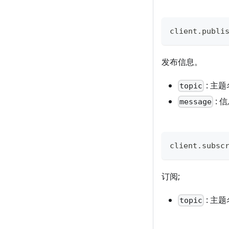
client
.
publi
发布信息。
: 主
topic
: 信
message
client
.
subsc
订阅;
: 主
topic