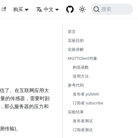
坛
购买
中文
搜索
前言
实验目的
实验讲解
MQTTClient对象
构造函数
使用方法
参考代码
通信了。在互联网应用大
发布者 publish
海量的传感器，需要时刻
订阅者 subscribe
信，那么服务器的压力和
实验结果
发布者测试
测传输)。
订阅者测试