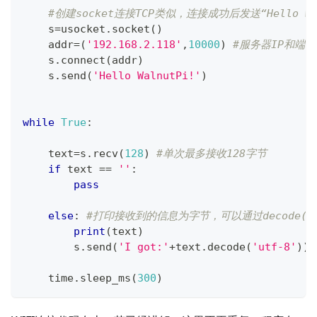
#创建socket连接TCP类似，连接成功后发送“Hello W
    s
=
usocket
.
socket
(
)
    addr
=
(
'192.168.2.118'
,
10000
)
#服务器IP和端口
    s
.
connect
(
addr
)
    s
.
send
(
'Hello WalnutPi!'
)
while
True
:
    text
=
s
.
recv
(
128
)
#单次最多接收128字节
if
 text 
==
''
:
pass
else
:
#打印接收到的信息为字节，可以通过decode('u
print
(
text
)
        s
.
send
(
'I got:'
+
text
.
decode
(
'utf-8'
)
)
    time
.
sleep_ms
(
300
)