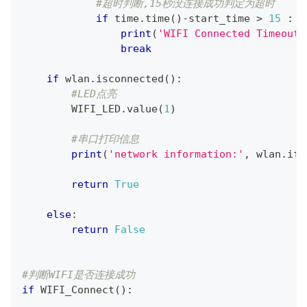
#超时判断,15秒没连接成功判定为超时
if
 time
.
time
(
)
-
start_time 
>
15
:
print
(
'WIFI Connected Timeout!
break
if
 wlan
.
isconnected
(
)
:
#LED点亮
        WIFI_LED
.
value
(
1
)
#串口打印信息
print
(
'network information:'
,
 wlan
.
ifc
return
True
else
:
return
False
#判断WIFI是否连接成功
if
 WIFI_Connect
(
)
: