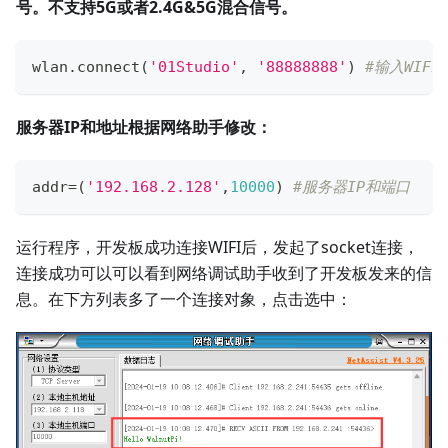
号。不支持5G或者2.4G&5G混合信号。
wlan
.
connect
(
'01Studio'
,
'88888888'
)
#输入WIF
服务器IP和地址根据网络助手修改：
addr
=
(
'192.168.2.128'
,
10000
)
#服务器IP和端口
运行程序，开发板成功连接WIFI后，发起了socket连接，
连接成功可以可以看到网络调试助手收到了开发板发来的信
息。在下方列表多了一个连接对象，点击选中：