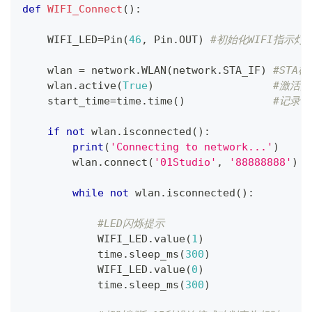
def
WIFI_Connect
(
)
:
    WIFI_LED
=
Pin
(
46
,
 Pin
.
OUT
)
#初始化WIFI指示灯
    wlan 
=
 network
.
WLAN
(
network
.
STA_IF
)
#STA模
    wlan
.
active
(
True
)
#激活接
    start_time
=
time
.
time
(
)
#记录
if
not
 wlan
.
isconnected
(
)
:
print
(
'Connecting to network...'
)
        wlan
.
connect
(
'01Studio'
,
'88888888'
)
while
not
 wlan
.
isconnected
(
)
:
#LED闪烁提示
            WIFI_LED
.
value
(
1
)
            time
.
sleep_ms
(
300
)
            WIFI_LED
.
value
(
0
)
            time
.
sleep_ms
(
300
)