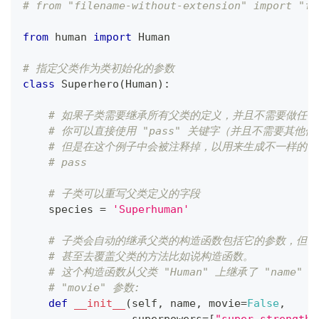
# from "filename-without-extension" import "fu
from
 human 
import
 Human
# 指定父类作为类初始化的参数
class
Superhero
(
Human
)
:
# 如果子类需要继承所有父类的定义，并且不需要做任何
# 你可以直接使用 "pass" 关键字（并且不需要其他
# 但是在这个例子中会被注释掉，以用来生成不一样的子
# pass
# 子类可以重写父类定义的字段
    species 
=
'Superhuman'
# 子类会自动的继承父类的构造函数包括它的参数，但
# 甚至去覆盖父类的方法比如说构造函数。
# 这个构造函数从父类 "Human" 上继承了 "name" 参
# "movie" 参数:
def
__init__
(
self
,
 name
,
 movie
=
False
,