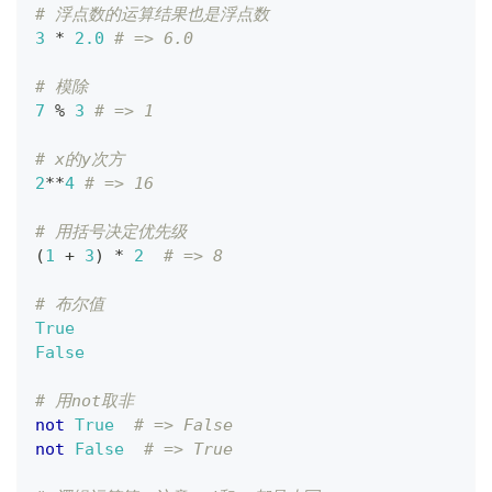
# 浮点数的运算结果也是浮点数
3
*
2.0
# => 6.0
# 模除
7
%
3
# => 1
# x的y次方
2
**
4
# => 16
# 用括号决定优先级
(
1
+
3
)
*
2
# => 8
# 布尔值
True
False
# 用not取非
not
True
# => False
not
False
# => True