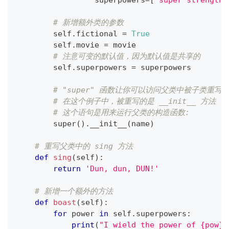
                 superpowers
=
[
"super strength"
# 新增额外类的参数
        self
.
fictional 
=
True
        self
.
movie 
=
 movie
# 注意可变的默认值，因为默认值是共享的
        self
.
superpowers 
=
 superpowers
# "super" 函数让你可以访问父类中被子类重写
# 在这个例子中，被重写的是 __init__ 方法
# 这个语句是用来运行父类的构造函数:
super
(
)
.
__init__
(
name
)
# 重写父类中的 sing 方法
def
sing
(
self
)
:
return
'Dun, dun, DUN!'
# 新增一个额外的方法
def
boast
(
self
)
:
for
 power 
in
 self
.
superpowers
:
print
(
"I wield the power of {pow}!