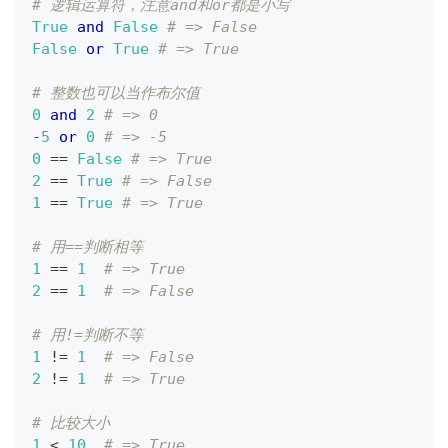
# 逻辑运算符，注意and和or都是小写
True
and
False
# => False
False
or
True
# => True
# 整数也可以当作布尔值
0
and
2
# => 0
-
5
or
0
# => -5
0
==
False
# => True
2
==
True
# => False
1
==
True
# => True
# 用==判断相等
1
==
1
# => True
2
==
1
# => False
# 用!=判断不等
1
!=
1
# => False
2
!=
1
# => True
# 比较大小
1
<
10
# => True