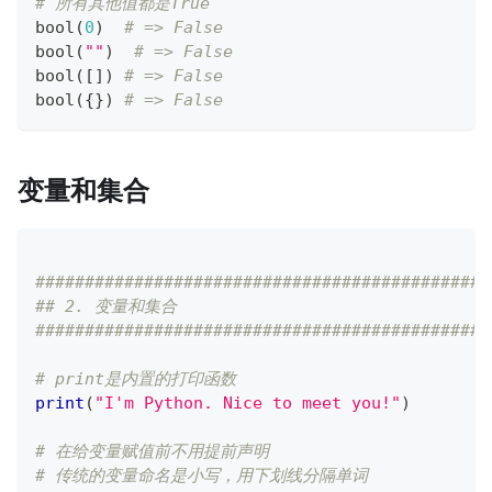
# 所有其他值都是True
bool
(
0
)
# => False
bool
(
""
)
# => False
bool
(
[
]
)
# => False
bool
(
{
}
)
# => False
变量和集合
##############################################
## 2. 变量和集合
##############################################
# print是内置的打印函数
print
(
"I'm Python. Nice to meet you!"
)
# 在给变量赋值前不用提前声明
# 传统的变量命名是小写，用下划线分隔单词