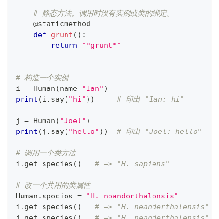
# 静态方法。调用时没有实例或类的绑定。
@staticmethod
def
grunt
(
)
:
return
"*grunt*"
# 构造一个实例
i 
=
 Human
(
name
=
"Ian"
)
print
(
i
.
say
(
"hi"
)
)
# 印出 "Ian: hi"
j 
=
 Human
(
"Joel"
)
print
(
j
.
say
(
"hello"
)
)
# 印出 "Joel: hello"
# 调用一个类方法
i
.
get_species
(
)
# => "H. sapiens"
# 改一个共用的类属性
Human
.
species 
=
"H. neanderthalensis"
i
.
get_species
(
)
# => "H. neanderthalensis"
j
.
get_species
(
)
# => "H. neanderthalensis"