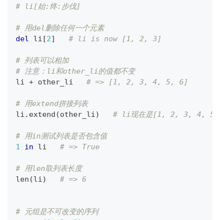
# li[始:终:步伐]
# 用del删除任何一个元素
del
 li
[
2
]
# li is now [1, 2, 3]
# 列表可以相加
# 注意：li和other_li的值都不变
li 
+
 other_li   
# => [1, 2, 3, 4, 5, 6]
# 用extend拼接列表
li
.
extend
(
other_li
)
# li现在是[1, 2, 3, 4, 5,
# 用in测试列表是否包含值
1
in
 li   
# => True
# 用len取列表长度
len
(
li
)
# => 6
# 元组是不可改变的序列