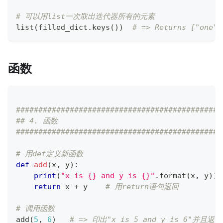
# 可以用list一次取出迭代器所有的元素
list
(
filled_dict
.
keys
(
)
)
# => Returns ["one",
函数
##############################################
## 4. 函数
##############################################
# 用def定义新函数
def
add
(
x
,
 y
)
:
print
(
"x is {} and y is {}"
.
format
(
x
,
 y
)
)
return
 x 
+
 y    
# 用return语句返回
# 调用函数
add
(
5
,
6
)
# => 印出"x is 5 and y is 6"并且返回