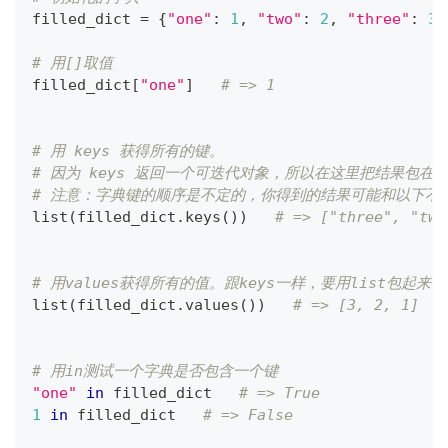
filled_dict 
=
{
"one"
:
1
,
"two"
:
2
,
"three"
:
3
}
# 用[]取值
filled_dict
[
"one"
]
# => 1
# 用 keys 获得所有的键。
# 因为 keys 返回一个可迭代对象，所以在这里把结果包在 
# 注意：字典键的顺序是不定的，你得到的结果可能和以下不
list
(
filled_dict
.
keys
(
)
)
# => ["three", "two
# 用values获得所有的值。跟keys一样，要用list包起
list
(
filled_dict
.
values
(
)
)
# => [3, 2, 1]
# 用in测试一个字典是否包含一个键
"one"
in
 filled_dict   
# => True
1
in
 filled_dict   
# => False