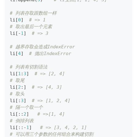
# 列表存取跟数组一样
li
[
0
]
# => 1
# 取出最后一个元素
li
[
-
1
]
# => 3
# 越界存取会造成IndexError
li
[
4
]
# 抛出IndexError
# 列表有切割语法
li
[
1
:
3
]
# => [2, 4]
# 取尾
li
[
2
:
]
# => [4, 3]
# 取头
li
[
:
3
]
# => [1, 2, 4]
# 隔一个取一个
li
[
:
:
2
]
# =>[1, 4]
# 倒排列表
li
[
:
:
-
1
]
# => [3, 4, 2, 1]
# 可以用三个参数的任何组合来构建切割