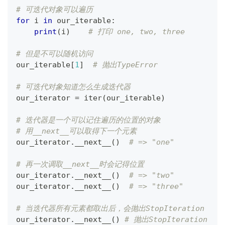
# 可迭代对象可以遍历
for
 i 
in
 our_iterable
:
print
(
i
)
# 打印 one, two, three
# 但是不可以随机访问
our_iterable
[
1
]
# 抛出TypeError
# 可迭代对象知道怎么生成迭代器
our_iterator 
=
iter
(
our_iterable
)
# 迭代器是一个可以记住遍历的位置的对象
# 用__next__可以取得下一个元素
our_iterator
.
__next__
(
)
# => "one"
# 再一次调取__next__时会记得位置
our_iterator
.
__next__
(
)
# => "two"
our_iterator
.
__next__
(
)
# => "three"
# 当迭代器所有元素都取出后，会抛出StopIteration
our_iterator
.
__next__
(
)
# 抛出StopIteration