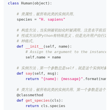
class
Human
(
object
)
:
# 类属性，被所有此类的实例共用。
    species 
=
"H. sapiens"
# 构造方法，当实例被初始化时被调用。注意名字前后
# 性或方法对Python有特殊意义，但是允许用户自行
# 种格式。
def
__init__
(
self
,
 name
)
:
# Assign the argument to the instance'
        self
.
name 
=
 name
# 实例方法，第一个参数总是self，就是这个实例对象
def
say
(
self
,
 msg
)
:
return
"{name}: {message}"
.
format
(
name
# 类方法，被所有此类的实例共用。第一个参数是这个类
@classmethod
def
get_species
(
cls
)
:
return
 cls
.
species