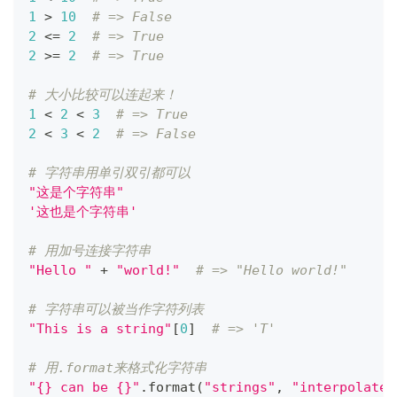
1
>
10
# => False
2
<=
2
# => True
2
>=
2
# => True
# 大小比较可以连起来！
1
<
2
<
3
# => True
2
<
3
<
2
# => False
# 字符串用单引双引都可以
"这是个字符串"
'这也是个字符串'
# 用加号连接字符串
"Hello "
+
"world!"
# => "Hello world!"
# 字符串可以被当作字符列表
"This is a string"
[
0
]
# => 'T'
# 用.format来格式化字符串
"{} can be {}"
.
format
(
"strings"
,
"interpolated