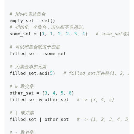
# 用set表达集合
empty_set 
=
set
(
)
# 初始化一个集合，语法跟字典相似。
some_set 
=
{
1
,
1
,
2
,
2
,
3
,
4
}
# some_set现在是
# 可以把集合赋值于变量
filled_set 
=
 some_set
# 为集合添加元素
filled_set
.
add
(
5
)
# filled_set现在是{1, 2, 3,
# & 取交集
other_set 
=
{
3
,
4
,
5
,
6
}
filled_set 
&
 other_set   
# => {3, 4, 5}
# | 取并集
filled_set 
|
 other_set   
# => {1, 2, 3, 4, 5, 
# - 取补集