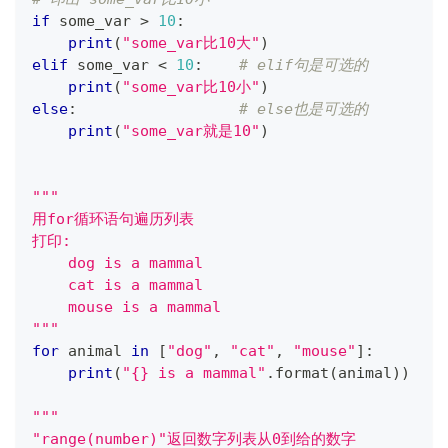
if
 some_var 
>
10
:
print
(
"some_var比10大"
)
elif
 some_var 
<
10
:
# elif句是可选的
print
(
"some_var比10小"
)
else
:
# else也是可选的
print
(
"some_var就是10"
)
"""
用for循环语句遍历列表
打印:
    dog is a mammal
    cat is a mammal
    mouse is a mammal
"""
for
 animal 
in
[
"dog"
,
"cat"
,
"mouse"
]
:
print
(
"{} is a mammal"
.
format
(
animal
)
)
"""
"range(number)"返回数字列表从0到给的数字