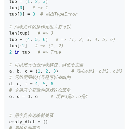
tup 
=
(
1
,
2
,
3
)
tup
[
0
]
# => 1
tup
[
0
]
=
3
# 抛出TypeError
# 列表允许的操作元组大都可以
len
(
tup
)
# => 3
tup 
+
(
4
,
5
,
6
)
# => (1, 2, 3, 4, 5, 6)
tup
[
:
2
]
# => (1, 2)
2
in
 tup   
# => True
# 可以把元组合列表解包，赋值给变量
a
,
 b
,
 c 
=
(
1
,
2
,
3
)
# 现在a是1，b是2，c是3
# 元组周围的括号是可以省略的
d
,
 e
,
 f 
=
4
,
5
,
6
# 交换两个变量的值就这么简单
e
,
 d 
=
 d
,
 e     
# 现在d是5，e是4
# 用字典表达映射关系
empty_dict 
=
{
}
# 初始化的字典