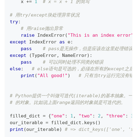
    x 
+=
1
# x = x + 1 的简写
# 用try/except块处理异常状况
try
:
# 用raise抛出异常
raise
 IndexError
(
"This is an index error"
)
except
 IndexError 
as
 e
:
pass
# pass是无操作，但是应该在这里处理错误
except
(
TypeError
,
 NameError
)
:
pass
# 可以同时处理不同类的错误
else
:
# else语句是可选的，必须在所有的except之后
print
(
"All good!"
)
# 只有当try运行完没有
# Python提供一个叫做可迭代(iterable)的基本抽象
# 的对象。比如说上面range返回的对象就是可迭代的。
filled_dict 
=
{
"one"
:
1
,
"two"
:
2
,
"three"
:
3
}
our_iterable 
=
 filled_dict
.
keys
(
)
print
(
our_iterable
)
# => dict_keys(['one',