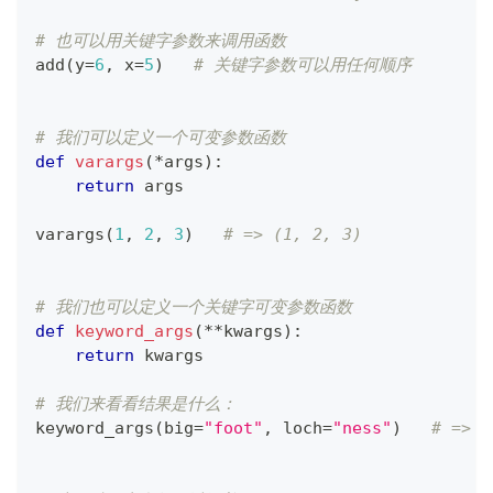
# 也可以用关键字参数来调用函数
add
(
y
=
6
,
 x
=
5
)
# 关键字参数可以用任何顺序
# 我们可以定义一个可变参数函数
def
varargs
(
*
args
)
:
return
 args
varargs
(
1
,
2
,
3
)
# => (1, 2, 3)
# 我们也可以定义一个关键字可变参数函数
def
keyword_args
(
**
kwargs
)
:
return
 kwargs
# 我们来看看结果是什么：
keyword_args
(
big
=
"foot"
,
 loch
=
"ness"
)
# => {