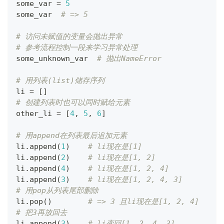
some_var 
=
5
some_var  
# => 5
# 访问未赋值的变量会抛出异常
# 参考流程控制一段来学习异常处理
some_unknown_var  
# 抛出NameError
# 用列表(list)储存序列
li 
=
[
]
# 创建列表时也可以同时赋给元素
other_li 
=
[
4
,
5
,
6
]
# 用append在列表最后追加元素
li
.
append
(
1
)
# li现在是[1]
li
.
append
(
2
)
# li现在是[1, 2]
li
.
append
(
4
)
# li现在是[1, 2, 4]
li
.
append
(
3
)
# li现在是[1, 2, 4, 3]
# 用pop从列表尾部删除
li
.
pop
(
)
# => 3 且li现在是[1, 2, 4]
# 把3再放回去
li
.
append
(
3
)
# li变回[1, 2, 4, 3]