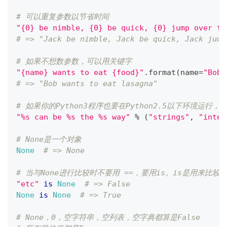
# 可以重复参数以节省时间
"{0} be nimble, {0} be quick, {0} jump over th
# => "Jack be nimble, Jack be quick, Jack jump
# 如果不想数参数，可以用关键字
"{name} wants to eat {food}"
.
format
(
name
=
"Bob"
# => "Bob wants to eat lasagna"
# 如果你的Python3程序也要在Python2.5以下环境运
"%s can be %s the %s way"
%
(
"strings"
,
"inter
# None是一个对象
None
# => None
# 当与None进行比较时不要用 ==，要用is。is是用来比
"etc"
is
None
# => False
None
is
None
# => True
# None，0，空字符串，空列表，空字典都算是False