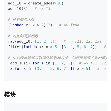
add_10 
=
 create_adder
(
10
)
add_10
(
3
)
# => 13
# 也有匿名函数
(
lambda
 x
:
 x 
>
2
)
(
3
)
# => True
# 内置的高阶函数
map
(
add_10
,
[
1
,
2
,
3
]
)
# => [11, 12, 13]
filter
(
lambda
 x
:
 x 
>
5
,
[
3
,
4
,
5
,
6
,
7
]
)
# =
# 用列表推导式可以简化映射和过滤。列表推导式的返回值是
[
add_10
(
i
)
for
 i 
in
[
1
,
2
,
3
]
]
# => [11, 12, 
[
x 
for
 x 
in
[
3
,
4
,
5
,
6
,
7
]
if
 x 
>
5
]
# => [
模块