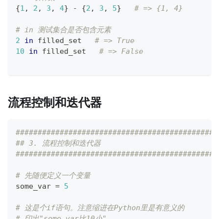
{
1
,
2
,
3
,
4
}
-
{
2
,
3
,
5
}
# => {1, 4}
# in 测试集合是否包含元素
2
in
 filled_set   
# => True
10
in
 filled_set   
# => False
流程控制和迭代器
##############################################
## 3. 流程控制和迭代器
##############################################
# 先随便定义一个变量
some_var 
=
5
# 这是个if语句。注意缩进在Python里是有意义的
# 印出"some_var比10小"