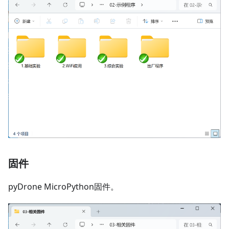
固件
pyDrone MicroPython固件。