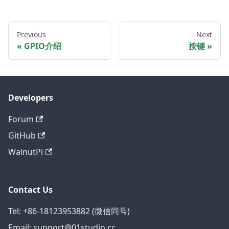
Previous
Next
GPIO介绍
按键
Developers
Forum
GitHub
WalnutPi
Contact Us
Tel: +86-18123953882 (微信同号)
Email: support@01studio.cc