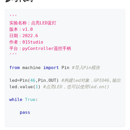
'''
实验名称：点亮LED蓝灯
版本：v1.0
日期：2022.6
作者：01Studio
平台：pyController遥控手柄
'''
from
 machine 
import
 Pin 
#导入Pin模块
led
=
Pin
(
46
,
Pin
.
OUT
)
#构建led对象，GPIO46,输出
led
.
value
(
1
)
#点亮LED，也可以使用led.on()
while
True
:
pass