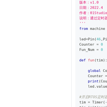
版本：v1.0
日期：2022.4
作者：01Studi
说明：通过定时器
'''
from
 machine
led
=
Pin
(
46
,
P
Counter 
=
0
Fun_Num 
=
0
def
fun
(
tim
)
global
 C
    Counter 
print
(
Co
    led
.
valu
#开启RTOS定时
tim 
=
 Timer
(