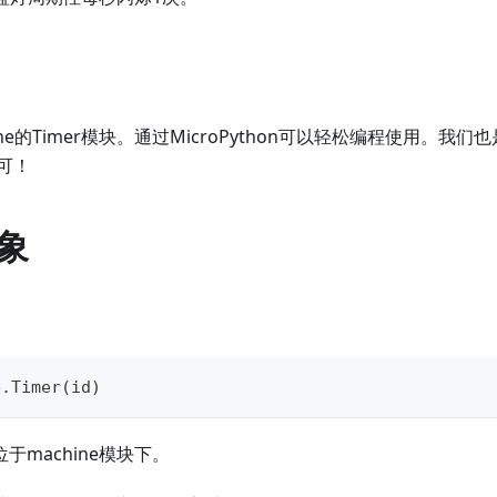
ne的Timer模块。通过MicroPython可以轻松编程使用。我
可！
对象
e
.
Timer
(
id
)
位于machine模块下。