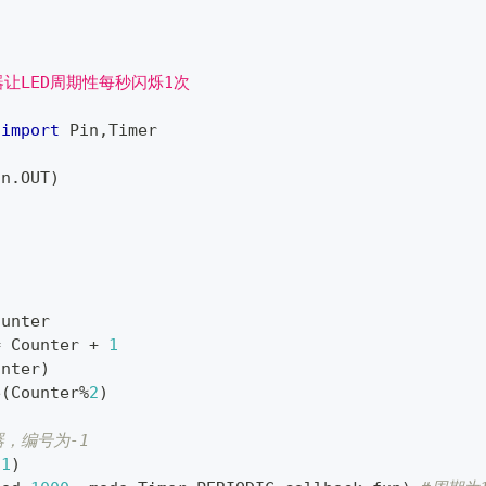
o
让LED周期性每秒闪烁1次
 
import
 Pin
,
Timer
in
.
OUT
)
:
ounter
=
 Counter 
+
1
unter
)
e
(
Counter
%
2
)
器，编号为-1
-
1
)