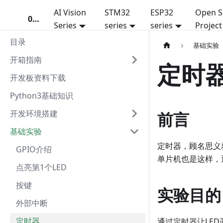
AI Vision
STM32
ESP32
Open S
01Studio
Series
series
series
Project
目录
基础实验
开箱指南
定时
开发板资料下载
Python3基础知识
开发环境搭建
前言
基础实验
定时器，顾名思义
GPIO介绍
单片机也是这样，
点亮第1个LED
按键
实验目的
外部中断
定时器
通过定时器让LE