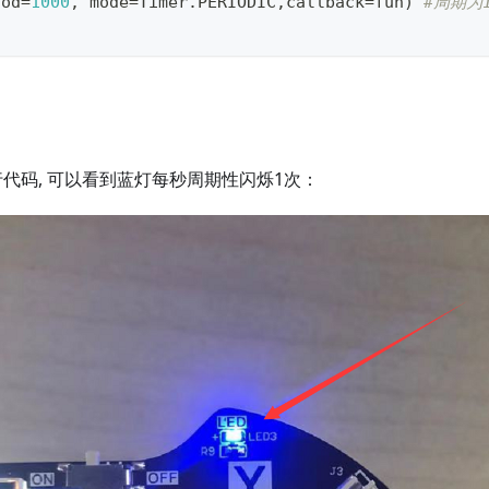
iod
=
1000
,
 mode
=
Timer
.
PERIODIC
,
callback
=
fun
)
#周期为1
E运行代码, 可以看到蓝灯每秒周期性闪烁1次：