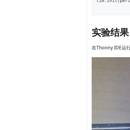
tim
.
init
(
per
实验结果
在Thonny ID