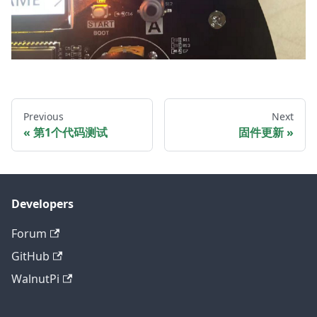
Previous
Next
第1个代码测试
固件更新
Developers
Forum
GitHub
WalnutPi