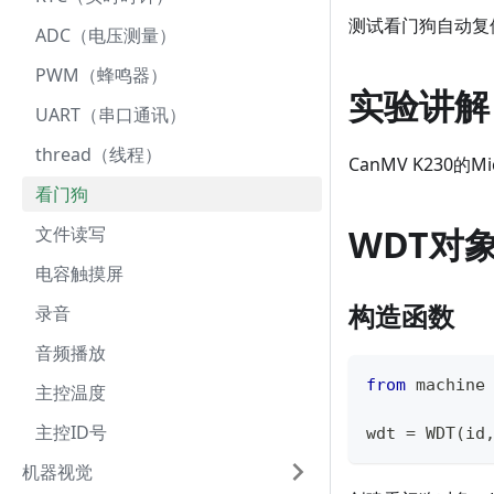
测试看门狗自动复
ADC（电压测量）
PWM（蜂鸣器）
实验讲解
UART（串口通讯）
thread（线程）
CanMV K230
看门狗
WDT对
文件读写
电容触摸屏
构造函数
录音
音频播放
from
 machine
主控温度
主控ID号
wdt 
=
 WDT
(
id
机器视觉