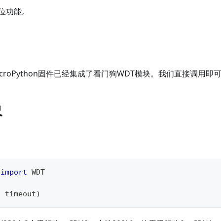
位功能。
的MicroPython固件已经集成了看门狗WDT模块。我们直接调用即
象
 
import
 WDT
,
 timeout
)