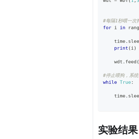
wdt 
=
 WDT
(
1
,
#每隔1秒喂一次
for
 i 
in
ran
    time
.
sle
print
(
i
)
    wdt
.
feed
#停止喂狗，系统
while
True
:
    time
.
sle
实验结果