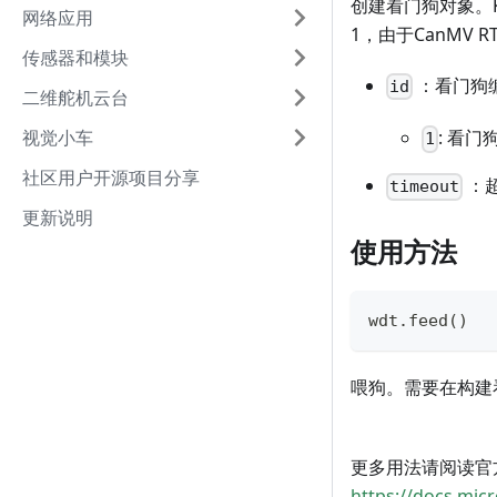
创建看门狗对象。K
网络应用
1，由于CanMV 
传感器和模块
：看门狗
id
二维舵机云台
视觉小车
: 看门
1
社区用户开源项目分享
：
timeout
更新说明
使用方法
wdt
.
feed
(
)
喂狗。需要在构建
更多用法请阅读官
https://docs.mic