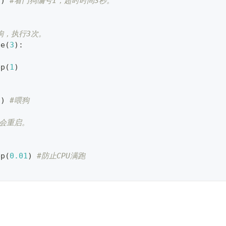
3
)
#看门狗编号1，超时时间3秒。
狗，执行3次。
ge
(
3
)
:
ep
(
1
)
(
)
#喂狗
会重启。
ep
(
0.01
)
#防止CPU满跑