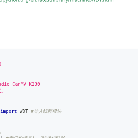
狗
o
io CanMV K230
试。
 
import
 WDT 
#导入线程模块
。