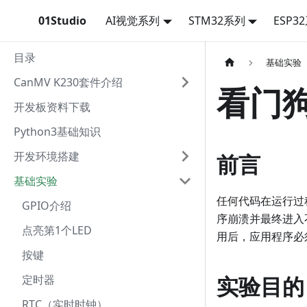
01Studio
AI视觉系列
STM32系列
ESP3
目录
基础实验
CanMV K230套件介绍
看门
开发板资料下载
Python3基础知识
开发环境搭建
前言
基础实验
任何代码在运行过
GPIO介绍
序崩溃并最终进入
点亮第1个LED
用后，应用程序必
按键
实验目的
定时器
RTC（实时时钟）