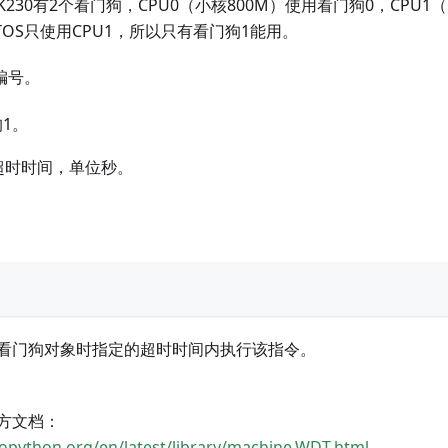
230有2个看门狗，CPU0（小核800M）使用看门狗0，CPU1（
RTOS只使用CPU1，所以只有看门狗1能用。
编号。
狗1。
超时时间，单位秒。
看门狗对象时指定的超时时间内执行该指令。
方文档：
ropython.org/en/latest/library/machine.WDT.html