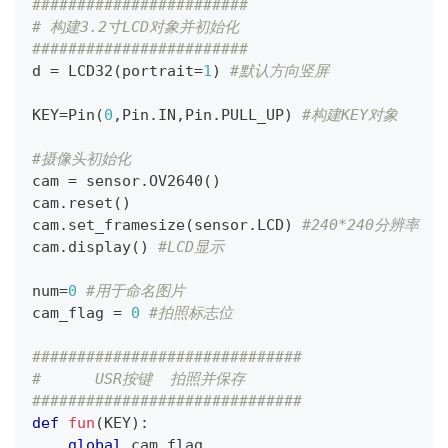
########################
# 构建3.2寸LCD对象并初始化
########################
d 
=
 LCD32
(
portrait
=
1
)
#默认方向竖屏
KEY
=
Pin
(
0
,
Pin
.
IN
,
Pin
.
PULL_UP
)
#构建KEY对象
#摄像头初始化
cam 
=
 sensor
.
OV2640
(
)
cam
.
reset
(
)
cam
.
set_framesize
(
sensor
.
LCD
)
#240*240分辨率
cam
.
display
(
)
#LCD显示
num
=
0
#用于命名图片
cam_flag 
=
0
#拍照标志位
##############################
#      USR按键  拍照并保存
##############################
def
fun
(
KEY
)
:
global
 cam_flag