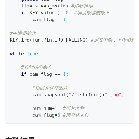
    time
.
sleep_ms
(
10
)
#消除抖动
if
 KEY
.
value
(
)
==
0
:
#确认按键被按下
        cam_flag 
=
1
#中断初始化
KEY
.
irq
(
fun
,
Pin
.
IRQ_FALLING
)
#定义中断，下降沿触
while
True
:
#收到拍照命令
if
 cam_flag 
==
1
:
#拍照并保存图片
        cam
.
snapshot
(
"/"
+
str
(
num
)
+
".jpg"
)
        num
=
num
+
1
#照片名称
        cam_flag
=
0
#清空标志位