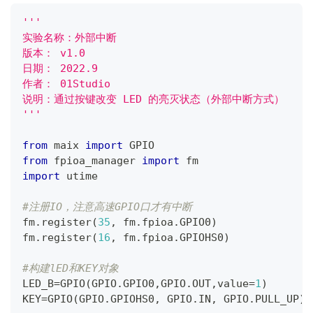
'''
实验名称：外部中断
版本： v1.0
日期： 2022.9
作者： 01Studio
说明：通过按键改变 LED 的亮灭状态（外部中断方式）
'''
from
 maix 
import
 GPIO
from
 fpioa_manager 
import
 fm
import
 utime
#注册IO，注意高速GPIO口才有中断
fm
.
register
(
35
,
 fm
.
fpioa
.
GPIO0
)
fm
.
register
(
16
,
 fm
.
fpioa
.
GPIOHS0
)
#构建lED和KEY对象
LED_B
=
GPIO
(
GPIO
.
GPIO0
,
GPIO
.
OUT
,
value
=
1
)
KEY
=
GPIO
(
GPIO
.
GPIOHS0
,
 GPIO
.
IN
,
 GPIO
.
PULL_UP
)