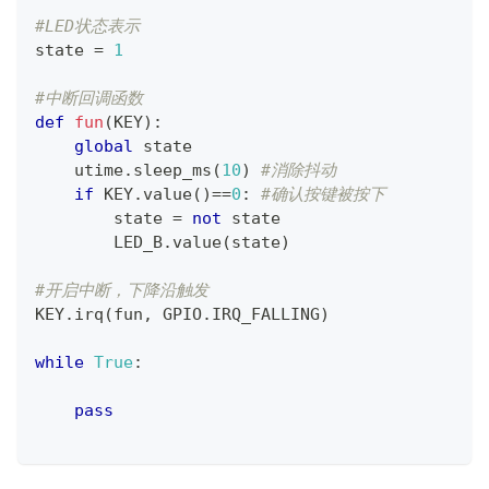
#LED状态表示
state 
=
1
#中断回调函数
def
fun
(
KEY
)
:
global
 state
    utime
.
sleep_ms
(
10
)
#消除抖动
if
 KEY
.
value
(
)
==
0
:
#确认按键被按下
        state 
=
not
 state
        LED_B
.
value
(
state
)
#开启中断，下降沿触发
KEY
.
irq
(
fun
,
 GPIO
.
IRQ_FALLING
)
while
True
:
pass