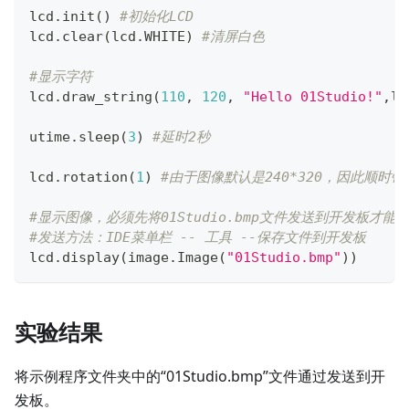
lcd
.
init
(
)
#初始化LCD
lcd
.
clear
(
lcd
.
WHITE
)
#清屏白色
#显示字符
lcd
.
draw_string
(
110
,
120
,
"Hello 01Studio!"
,
lc
utime
.
sleep
(
3
)
#延时2秒
lcd
.
rotation
(
1
)
#由于图像默认是240*320，因此顺时钟
#显示图像，必须先将01Studio.bmp文件发送到开发板才
#发送方法：IDE菜单栏 -- 工具 --保存文件到开发板
lcd
.
display
(
image
.
Image
(
"01Studio.bmp"
)
)
实验结果
将示例程序文件夹中的“01Studio.bmp”文件通过发送到开
发板。