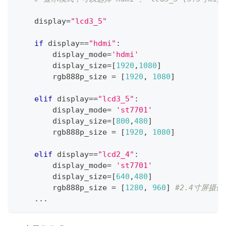
    display
=
"lcd3_5"
if
 display
==
"hdmi"
:
        display_mode
=
'hdmi'
        display_size
=
[
1920
,
1080
]
        rgb888p_size 
=
[
1920
,
1080
]
elif
 display
==
"lcd3_5"
:
        display_mode
=
'st7701'
        display_size
=
[
800
,
480
]
        rgb888p_size 
=
[
1920
,
1080
]
elif
 display
==
"lcd2_4"
:
        display_mode
=
'st7701'
        display_size
=
[
640
,
480
]
        rgb888p_size 
=
[
1280
,
960
]
#2.4寸屏摄像
.
.
.