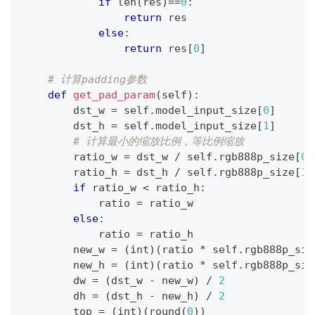
if
len
(
res
)
==
0
:
return
 res
else
:
return
 res
[
0
]
# 计算padding参数
def
get_pad_param
(
self
)
:
        dst_w 
=
 self
.
model_input_size
[
0
]
        dst_h 
=
 self
.
model_input_size
[
1
]
# 计算最小的缩放比例，等比例缩放
        ratio_w 
=
 dst_w 
/
 self
.
rgb888p_size
[
0
]
        ratio_h 
=
 dst_h 
/
 self
.
rgb888p_size
[
1
]
if
 ratio_w 
<
 ratio_h
:
            ratio 
=
 ratio_w
else
:
            ratio 
=
 ratio_h
        new_w 
=
(
int
)
(
ratio 
*
 self
.
rgb888p_siz
        new_h 
=
(
int
)
(
ratio 
*
 self
.
rgb888p_siz
        dw 
=
(
dst_w 
-
 new_w
)
/
2
        dh 
=
(
dst_h 
-
 new_h
)
/
2
        top 
=
(
int
)
(
round
(
0
)
)