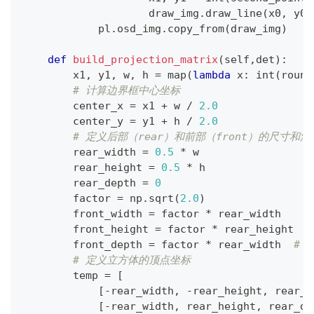
                    draw_img
.
draw_line
(
x0
,
 y0
,
            pl
.
osd_img
.
copy_from
(
draw_img
)
def
build_projection_matrix
(
self
,
det
)
:
        x1
,
 y1
,
 w
,
 h 
=
map
(
lambda
 x
:
int
(
round
# 计算边界框中心坐标
        center_x 
=
 x1 
+
 w 
/
2.0
        center_y 
=
 y1 
+
 h 
/
2.0
# 定义后部（rear）和前部（front）的尺寸和深
        rear_width 
=
0.5
*
 w
        rear_height 
=
0.5
*
 h
        rear_depth 
=
0
        factor 
=
 np
.
sqrt
(
2.0
)
        front_width 
=
 factor 
*
 rear_width
        front_height 
=
 factor 
*
 rear_height
        front_depth 
=
 factor 
*
 rear_width  
#
# 定义立方体的顶点坐标
        temp 
=
[
[
-
rear_width
,
-
rear_height
,
 rear_d
[
-
rear_width
,
 rear_height
,
 rear_de