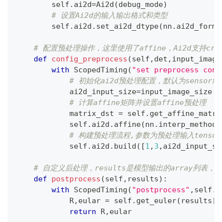
        self
.
ai2d
=
Ai2d
(
debug_mode
)
# 设置Ai2d的输入输出格式和类型
        self
.
ai2d
.
set_ai2d_dtype
(
nn
.
ai2d_forma
# 配置预处理操作，这里使用了affine，Ai2d支持crop/sh
def
config_preprocess
(
self
,
det
,
input_image
with
 ScopedTiming
(
"set preprocess conf
# 初始化ai2d预处理配置，默认为sensor给
            ai2d_input_size
=
input_image_size 
i
# 计算affine矩阵并设置affine预处理
            matrix_dst 
=
 self
.
get_affine_matri
            self
.
ai2d
.
affine
(
nn
.
interp_method
.
# 构建预处理流程,参数为预处理输入tensor的
            self
.
ai2d
.
build
(
[
1
,
3
,
ai2d_input_si
# 自定义后处理，results是模型输出的array列表，
def
postprocess
(
self
,
results
)
:
with
 ScopedTiming
(
"postprocess"
,
self
.
d
            R
,
eular 
=
 self
.
get_euler
(
results
[
0
return
 R
,
eular