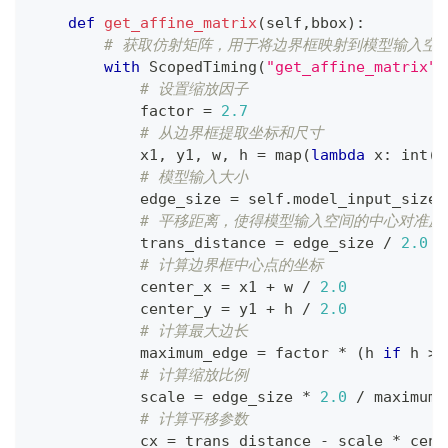
def
get_affine_matrix
(
self
,
bbox
)
:
# 获取仿射矩阵，用于将边界框映射到模型输入空
with
 ScopedTiming
(
"get_affine_matrix"
,
# 设置缩放因子
            factor 
=
2.7
# 从边界框提取坐标和尺寸
            x1
,
 y1
,
 w
,
 h 
=
map
(
lambda
 x
:
int
(
r
# 模型输入大小
            edge_size 
=
 self
.
model_input_size
[
# 平移距离，使得模型输入空间的中心对准原
            trans_distance 
=
 edge_size 
/
2.0
# 计算边界框中心点的坐标
            center_x 
=
 x1 
+
 w 
/
2.0
            center_y 
=
 y1 
+
 h 
/
2.0
# 计算最大边长
            maximum_edge 
=
 factor 
*
(
h 
if
 h 
>
 
# 计算缩放比例
            scale 
=
 edge_size 
*
2.0
/
 maximum_
# 计算平移参数
            cx 
=
 trans_distance 
-
 scale 
*
 cent