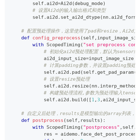
        self
.
ai2d
=
Ai2d
(
debug_mode
)
# 设置Ai2d的输入输出格式和类型
        self
.
ai2d
.
set_ai2d_dtype
(
nn
.
ai2d_forma
# 配置预处理操作，这里使用了pad和resize，Ai2d支持cro
def
config_preprocess
(
self
,
input_image_siz
with
 ScopedTiming
(
"set preprocess conf
# 初始化ai2d预处理配置，默认为sensor给
            ai2d_input_size
=
input_image_size 
i
# 计算padding参数，并设置padding预处
            self
.
ai2d
.
pad
(
self
.
get_pad_param
(
)
# 设置resize预处理
            self
.
ai2d
.
resize
(
nn
.
interp_method
.
# 构建预处理流程,参数为预处理输入tensor的
            self
.
ai2d
.
build
(
[
1
,
3
,
ai2d_input_si
# 自定义后处理，results是模型输出的array列表，这里使
def
postprocess
(
self
,
results
)
:
with
 ScopedTiming
(
"postprocess"
,
self
.
d
            res 
=
 aidemo
.
face_det_post_process