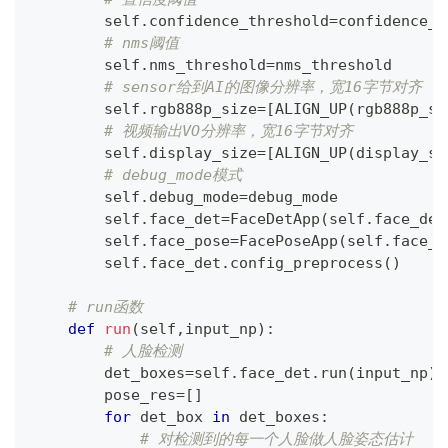
        self
.
confidence_threshold
=
confidence_t
# nms阈值
        self
.
nms_threshold
=
nms_threshold
# sensor给到AI的图像分辨率，宽16字节对齐
        self
.
rgb888p_size
=
[
ALIGN_UP
(
rgb888p_si
# 视频输出VO分辨率，宽16字节对齐
        self
.
display_size
=
[
ALIGN_UP
(
display_si
# debug_mode模式
        self
.
debug_mode
=
debug_mode
        self
.
face_det
=
FaceDetApp
(
self
.
face_det
        self
.
face_pose
=
FacePoseApp
(
self
.
face_p
        self
.
face_det
.
config_preprocess
(
)
# run函数
def
run
(
self
,
input_np
)
:
# 人脸检测
        det_boxes
=
self
.
face_det
.
run
(
input_np
)
        pose_res
=
[
]
for
 det_box 
in
 det_boxes
:
# 对检测到的每一个人脸做人脸姿态估计