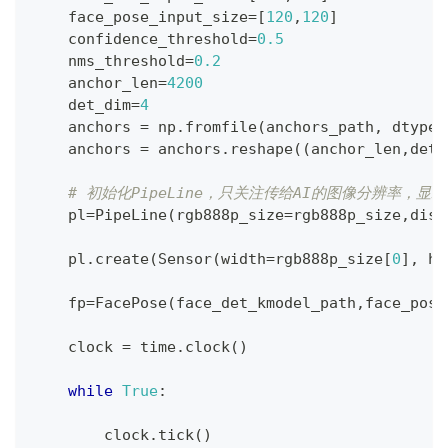
    face_pose_input_size
=
[
120
,
120
]
    confidence_threshold
=
0.5
    nms_threshold
=
0.2
    anchor_len
=
4200
    det_dim
=
4
    anchors 
=
 np
.
fromfile
(
anchors_path
,
 dtype
=
    anchors 
=
 anchors
.
reshape
(
(
anchor_len
,
det_
# 初始化PipeLine，只关注传给AI的图像分辨率，显
    pl
=
PipeLine
(
rgb888p_size
=
rgb888p_size
,
disp
    pl
.
create
(
Sensor
(
width
=
rgb888p_size
[
0
]
,
 he
    fp
=
FacePose
(
face_det_kmodel_path
,
face_pose
    clock 
=
 time
.
clock
(
)
while
True
:
        clock
.
tick
(
)