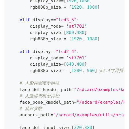
        display_size
=
[
1920
,
1080
]
        rgb888p_size 
=
[
1920
,
1080
]
elif
 display
==
"lcd3_5"
:
        display_mode
=
'st7701'
        display_size
=
[
800
,
480
]
        rgb888p_size 
=
[
1920
,
1080
]
elif
 display
==
"lcd2_4"
:
        display_mode
=
'st7701'
        display_size
=
[
640
,
480
]
        rgb888p_size 
=
[
1280
,
960
]
#2.4寸屏摄像
# 人脸检测模型路径
    face_det_kmodel_path
=
"/sdcard/examples/kmo
# 人脸姿态模型路径
    face_pose_kmodel_path
=
"/sdcard/examples/km
# 其它参数
    anchors_path
=
"/sdcard/examples/utils/prior
    face_det_input_size
=
[
320
,
320
]