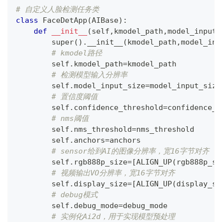
# 自定义人脸检测任务类
class
FaceDetApp
(
AIBase
)
:
def
__init__
(
self
,
kmodel_path
,
model_input_
super
(
)
.
__init__
(
kmodel_path
,
model_inp
# kmodel路径
        self
.
kmodel_path
=
kmodel_path
# 检测模型输入分辨率
        self
.
model_input_size
=
model_input_size
# 置信度阈值
        self
.
confidence_threshold
=
confidence_t
# nms阈值
        self
.
nms_threshold
=
nms_threshold
        self
.
anchors
=
anchors
# sensor给到AI的图像分辨率，宽16字节对齐
        self
.
rgb888p_size
=
[
ALIGN_UP
(
rgb888p_si
# 视频输出VO分辨率，宽16字节对齐
        self
.
display_size
=
[
ALIGN_UP
(
display_si
# debug模式
        self
.
debug_mode
=
debug_mode
# 实例化Ai2d，用于实现模型预处理