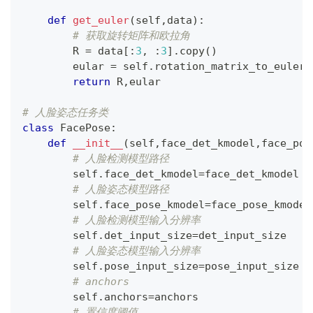
def
get_euler
(
self
,
data
)
:
# 获取旋转矩阵和欧拉角
        R 
=
 data
[
:
3
,
:
3
]
.
copy
(
)
        eular 
=
 self
.
rotation_matrix_to_euler_
return
 R
,
eular
# 人脸姿态任务类
class
FacePose
:
def
__init__
(
self
,
face_det_kmodel
,
face_pos
# 人脸检测模型路径
        self
.
face_det_kmodel
=
face_det_kmodel
# 人脸姿态模型路径
        self
.
face_pose_kmodel
=
face_pose_kmodel
# 人脸检测模型输入分辨率
        self
.
det_input_size
=
det_input_size
# 人脸姿态模型输入分辨率
        self
.
pose_input_size
=
pose_input_size
# anchors
        self
.
anchors
=
anchors
# 置信度阈值