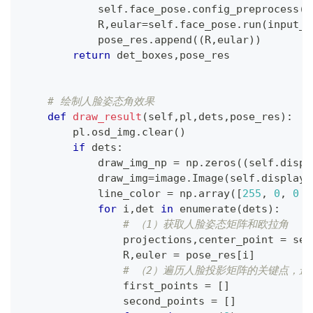
            self
.
face_pose
.
config_preprocess
(
d
            R
,
eular
=
self
.
face_pose
.
run
(
input_n
            pose_res
.
append
(
(
R
,
eular
)
)
return
 det_boxes
,
pose_res
# 绘制人脸姿态角效果
def
draw_result
(
self
,
pl
,
dets
,
pose_res
)
:
        pl
.
osd_img
.
clear
(
)
if
 dets
:
            draw_img_np 
=
 np
.
zeros
(
(
self
.
displ
            draw_img
=
image
.
Image
(
self
.
display_
            line_color 
=
 np
.
array
(
[
255
,
0
,
0
,
for
 i
,
det 
in
enumerate
(
dets
)
:
# （1）获取人脸姿态矩阵和欧拉角
                projections
,
center_point 
=
 sel
                R
,
euler 
=
 pose_res
[
i
]
# （2）遍历人脸投影矩阵的关键点，
                first_points 
=
[
]
                second_points 
=
[
]