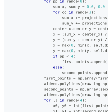
for
 pp 
in
range
(
8
)
:
                    sum_x
,
 sum_y 
=
0.0
,
0.0
for
 cc 
in
range
(
3
)
:
                        sum_x 
+=
 projections
[
p
                        sum_y 
+=
 projections
[
p
                    center_x
,
center_y 
=
 center
                    x 
=
(
sum_x 
+
 center_x
)
/
 s
                    y 
=
(
sum_y 
+
 center_y
)
/
 s
                    x 
=
max
(
0
,
min
(
x
,
 self
.
dis
                    y 
=
max
(
0
,
min
(
y
,
 self
.
dis
if
 pp 
<
4
:
                        first_points
.
append
(
(
x
else
:
                        second_points
.
append
(
(
                first_points 
=
 np
.
array
(
first_
                aidemo
.
polylines
(
draw_img_np
,
f
                second_points 
=
 np
.
array
(
secon
                aidemo
.
polylines
(
draw_img_np
,
s
for
 ll 
in
range
(
4
)
:
                    x0
,
 y0 
=
int
(
first_points
[
                    x1
,
 y1 
=
int
(
second_points