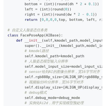
        bottom 
=
(
int
)
(
round
(
dh 
*
2
+
0.1
)
)
        left 
=
(
int
)
(
round
(
0
)
)
        right 
=
(
int
)
(
round
(
dw 
*
2
-
0.1
)
)
return
[
0
,
0
,
0
,
0
,
top
,
 bottom
,
 left
,
 rig
# 自定义人脸姿态任务类
class
FacePoseApp
(
AIBase
)
:
def
__init__
(
self
,
kmodel_path
,
model_input_
super
(
)
.
__init__
(
kmodel_path
,
model_inp
# kmodel路径
        self
.
kmodel_path
=
kmodel_path
# 人脸姿态模型输入分辨率
        self
.
model_input_size
=
model_input_size
# sensor给到AI的图像分辨率，宽16字节对齐
        self
.
rgb888p_size
=
[
ALIGN_UP
(
rgb888p_si
# 视频输出VO分辨率，宽16字节对齐
        self
.
display_size
=
[
ALIGN_UP
(
display_si
# debug模式
        self
.
debug_mode
=
debug_mode
# 实例化Ai2d，用于实现模型预处理