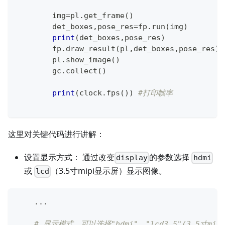
        img
=
pl
.
get_frame
(
)
        det_boxes
,
pose_res
=
fp
.
run
(
img
)
print
(
det_boxes
,
pose_res
)
        fp
.
draw_result
(
pl
,
det_boxes
,
pose_res
)
        pl
.
show_image
(
)
        gc
.
collect
(
)
print
(
clock
.
fps
(
)
)
#打印帧率
这里对关键代码进行讲解：
设置显示方式： 通过改变
的参数选择
display
hdmi
或
（3.5寸mipi显示屏）显示图像。
lcd
.
.
.
# 显示模式，可以选择"hdmi"、"lcd3_5"(3.5寸mipi