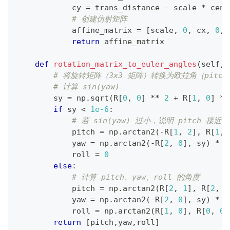
            cy 
=
 trans_distance 
-
 scale 
*
 cent
# 创建仿射矩阵
            affine_matrix 
=
[
scale
,
0
,
 cx
,
0
,
 
return
 affine_matrix
def
rotation_matrix_to_euler_angles
(
self
,
R
# 将旋转矩阵（3x3 矩阵）转换为欧拉角（pitch、
# 计算 sin(yaw)
        sy 
=
 np
.
sqrt
(
R
[
0
,
0
]
**
2
+
 R
[
1
,
0
]
**
if
 sy 
<
1e-6
:
# 若 sin(yaw) 过小，说明 pitch 接近 
            pitch 
=
 np
.
arctan2
(
-
R
[
1
,
2
]
,
 R
[
1
,
            yaw 
=
 np
.
arctan2
(
-
R
[
2
,
0
]
,
 sy
)
*
1
            roll 
=
0
else
:
# 计算 pitch、yaw、roll 的角度
            pitch 
=
 np
.
arctan2
(
R
[
2
,
1
]
,
 R
[
2
,
2
            yaw 
=
 np
.
arctan2
(
-
R
[
2
,
0
]
,
 sy
)
*
1
            roll 
=
 np
.
arctan2
(
R
[
1
,
0
]
,
 R
[
0
,
0
]
return
[
pitch
,
yaw
,
roll
]