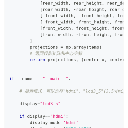
[
rear_width
,
 rear_height
,
 rear_dep
[
rear_width
,
-
rear_height
,
 rear_de
[
-
front_width
,
-
front_height
,
 fron
[
-
front_width
,
 front_height
,
 front
[
front_width
,
 front_height
,
 front_
[
front_width
,
-
front_height
,
 front
]
        projections 
=
 np
.
array
(
temp
)
# 返回投影矩阵和中心坐标
return
 projections
,
(
center_x
,
 center_
if
 __name__
==
"__main__"
:
# 显示模式，可以选择"hdmi"、"lcd3_5"(3.5寸mipi
    display
=
"lcd3_5"
if
 display
==
"hdmi"
:
        display_mode
=
'hdmi'