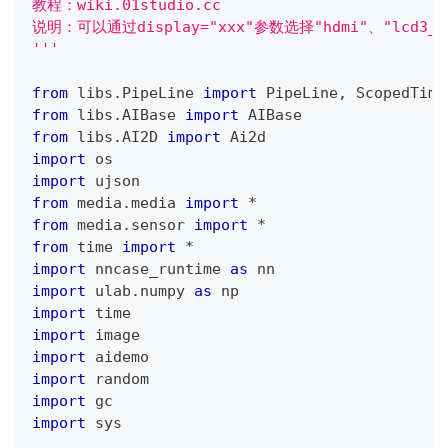
教程：wiki.01studio.cc
说明：可以通过display="xxx"参数选择"hdmi"、"lcd3_5
'''
from
 libs
.
PipeLine 
import
 PipeLine
,
 ScopedTimi
from
 libs
.
AIBase 
import
 AIBase
from
 libs
.
AI2D 
import
 Ai2d
import
 os
import
 ujson
from
 media
.
media 
import
*
from
 media
.
sensor 
import
*
from
 time 
import
*
import
 nncase_runtime 
as
 nn
import
 ulab
.
numpy 
as
 np
import
 time
import
 image
import
 aidemo
import
 random
import
 gc
import
 sys