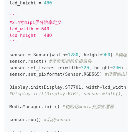
lcd_height 
=
480
'''
#2.4寸mipi屏分辨率定义
lcd_width = 640
lcd_height = 480
'''
sensor 
=
 Sensor
(
width
=
1280
,
 height
=
960
)
#构建
sensor
.
reset
(
)
#复位和初始化摄像头
sensor
.
set_framesize
(
width
=
320
,
 height
=
240
)
#
sensor
.
set_pixformat
(
Sensor
.
RGB565
)
#设置输出图
Display
.
init
(
Display
.
ST7701
,
 width
=
lcd_width
,
 
#Display.init(Display.VIRT, sensor.width()
MediaManager
.
init
(
)
#初始化media资源管理器
sensor
.
run
(
)
#启动sensor