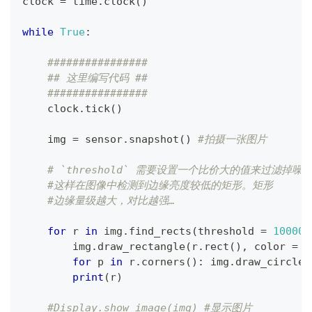
clock 
=
 time
.
clock
(
)
while
True
:
################
## 这里编写代码 ##
################
    clock
.
tick
(
)
    img 
=
 sensor
.
snapshot
(
)
#拍摄一张图片
# `threshold` 需要设置一个比价大的值来过滤掉噪
#这样在图像中检测到边缘亮度较低的矩形。矩形
#边缘量级越大，对比越强…
for
 r 
in
 img
.
find_rects
(
threshold 
=
10000
)
        img
.
draw_rectangle
(
r
.
rect
(
)
,
 color 
=
(
for
 p 
in
 r
.
corners
(
)
:
 img
.
draw_circle
(
print
(
r
)
#Display.show_image(img) #显示图片