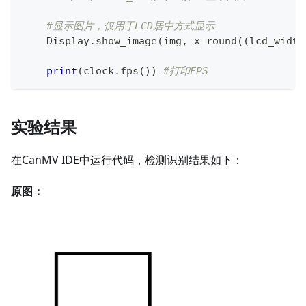
#显示图片，仅用于LCD居中方式显示
    Display
.
show_image
(
img
,
 x
=
round
(
(
lcd_width
print
(
clock
.
fps
(
)
)
#打印FPS
实验结果
在CanMV IDE中运行代码，检测识别结果如下：
原图：